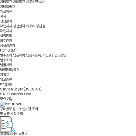
기타입고, 기타출고, 재고이전, 실사
기타입출고
재고이전
실사
생산관리
작업지시, 생산실적, 외주비 정산 등
작업지시
실적등록
외주관리
공급망관리
(C4:SRM)
발주조회, 납품계획, 납품서등록, 가입고 / 입고승인
발주조회
납품계획
납품등록/출력
가입고
입고승인
매입현황
Service Layer (JSON API)
SAP Busienss One
주요 기능
구매발주 정보의 실시간 조회
및 납품 계획 수립
공급업체에서 납품 시