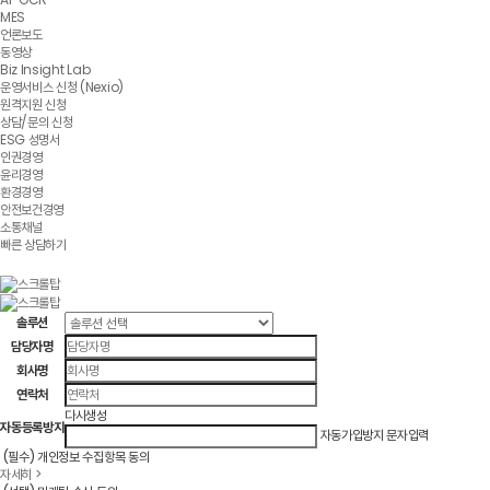
MES
언론보도
동영상
Biz Insight Lab
운영서비스 신청 (Nexio)
원격지원 신청
상담/문의 신청
ESG 성명서
인권경영
윤리경영
환경경영
안전보건경영
소통채널
빠른 상담하기
솔루션
담당자명
회사명
연락처
다시생성
자동등록방지
자동가입방지 문자입력
(필수) 개인정보 수집항목 동의
자세히 >