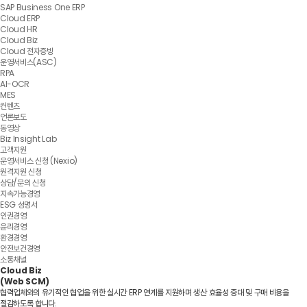
SAP Business One ERP
Cloud ERP
Cloud HR
Cloud Biz
Cloud 전자증빙
운영서비스(ASC)
RPA
AI-OCR
MES
컨텐츠
언론보도
동영상
Biz Insight Lab
고객지원
운영서비스 신청 (Nexio)
원격지원 신청
상담/문의 신청
지속가능경영
ESG 성명서
인권경영
윤리경영
환경경영
안전보건경영
소통채널
Cloud Biz
(Web SCM)
협력업체와의 유기적인 협업을 위한 실시간 ERP 연계를 지원하며 생산 효율성 증대 및 구매 비용을
절감하도록 합니다.