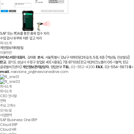
SAP 또는 PDA를 통한 품목 접수 처리
수입 검사 유무에 따른 입고 처리
회사소개
개인정보처리방침
이용약관
㈜넥스비원
대표자.
김태룡.
본사.
서울특별시 강남구 테헤란로26길 6, 5층, 6층 (역삼동, 진성빌딩)
판교.
경기도 성남시 수정구 창업로 43(시흥동), 7층 B710호(판교 제2테크노밸리 G5-1블럭, 판교
글로벌비즈센터)
개인정보관리담당자.
영업본부
TEL.
02-552-4200
FAX.
02-554-5673
E-
mail.
nexvione_pr@nexvionedrive.com
회사소개
회사소개
CEO 인사말
연혁
주요 고객사
오시는길
사업영역
SAP Business One ERP
Cloud ERP
Cloud HR