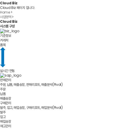
Cloud Biz
Cloud Biz 페이지 입니다.
Home
>
사업영역
>
Cloud Biz
시스템 구성
기준정보
거래처
품목
실시간 연동
판매관리
주문, 납품, 매출송장, 판매리포트, 매출분석(Pivot)
주문
납품
매출송장
구매관리
발주, 입고, 매입송장, 구매리포트, 매입분석(Pivot)
발주
입고
매입송장
재고관리